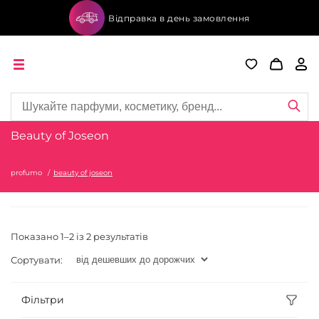
Відправка в день замовлення
Beauty of Joseon
profumo
beauty of joseon
Показано 1–2 із 2 результатів
Сортувати:
Фільтри