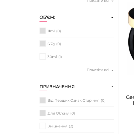
Показіти всі
ОБ'ЄМ:
11ml
(0)
6.7g
(0)
30ml
(1)
Показіти всі
ПРИЗНАЧЕННЯ:
Gen
Від Перших Ознак Старіння
(0)
Для Об'єму
(0)
Зміцнення
(2)