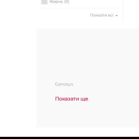
Жирна
(0)
Показіти всі
Genosys
Показати ще