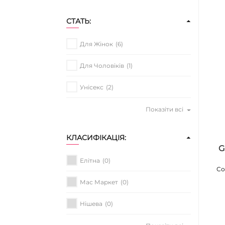
СТАТЬ:
Для Жінок
(6)
Для Чоловіків
(1)
Унісекс
(2)
Показіти всі
КЛАСИФІКАЦІЯ:
G
Елітна
(0)
Со
Мас Маркет
(0)
Нішева
(0)