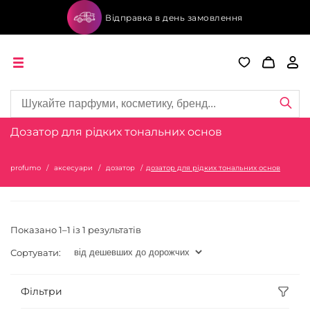
Відправка в день замовлення
Дозатор для рідких тональних основ
profumo
аксесуари
дозатор
дозатор для рідких тональних основ
Показано 1–1 із 1 результатів
Сортувати:
Фільтри