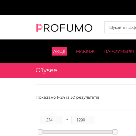
АКЦІЇ
МАКІЯЖ
ПАРФУМЕРІЯ
O’lysee
Показано 1–24 із 30 результатів
-