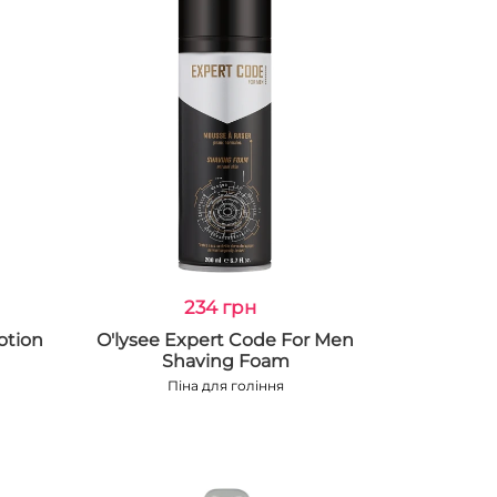
234 грн
otion
O'lysee Expert Code For Men
Shaving Foam
Піна для гоління