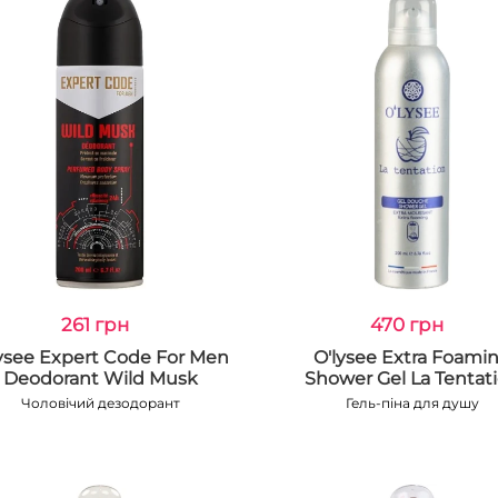
261 грн
470 грн
lysee Expert Code For Men
O'lysee Extra Foami
Deodorant Wild Musk
Shower Gel La Tentat
Чоловічий дезодорант
Гель-піна для душу