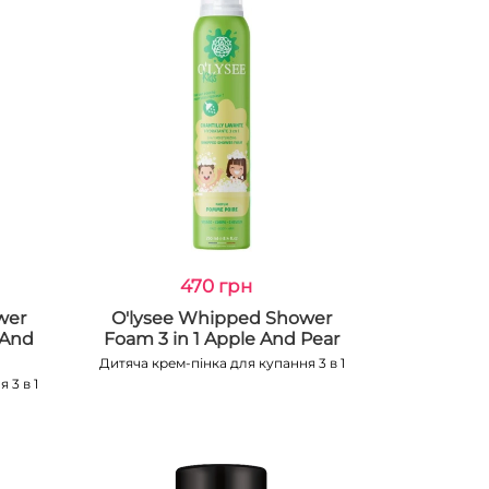
470 грн
wer
O'lysee Whipped Shower
 And
Foam 3 in 1 Apple And Pear
Дитяча крем-пінка для купання 3 в 1
 3 в 1