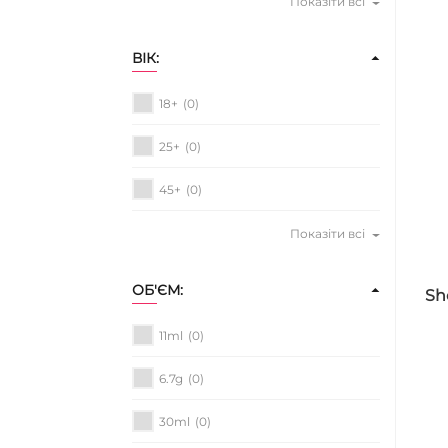
Показіти всі
ВІК:
18+
(0)
25+
(0)
45+
(0)
Показіти всі
ОБ'ЄМ:
Sh
11ml
(0)
6.7g
(0)
30ml
(0)