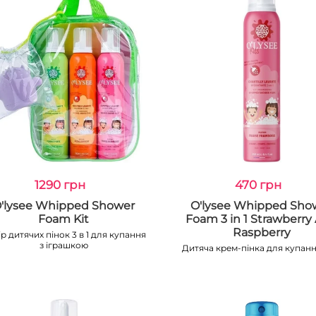
1290 грн
470 грн
'lysee Whipped Shower
O'lysee Whipped Sho
Foam Kit
Foam 3 in 1 Strawberry
Raspberry
р дитячих пінок 3 в 1 для купання
з іграшкою
Дитяча крем-пінка для купання