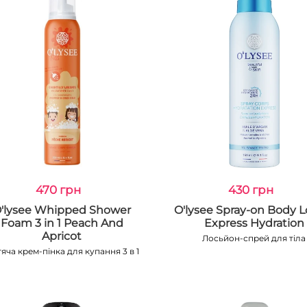
470 грн
430 грн
'lysee Whipped Shower
O'lysee Spray-on Body L
Foam 3 in 1 Peach And
Express Hydration
Apricot
Лосьйон-спрей для тіла
яча крем-пінка для купання 3 в 1