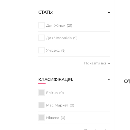
СТАТЬ:
Для Жінок
(21)
Для Чоловіків
(9)
Унісекс
(9)
Показіти всі
КЛАСИФІКАЦІЯ:
O’
Елітна
(0)
Мас Маркет
(0)
Нішева
(0)