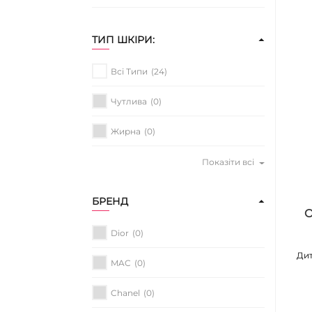
ТИП ШКІРИ:
Всі Типи
(24)
Чутлива
(0)
Жирна
(0)
Показіти всі
БРЕНД
O
Dior
(0)
Дит
MAC
(0)
Chanel
(0)