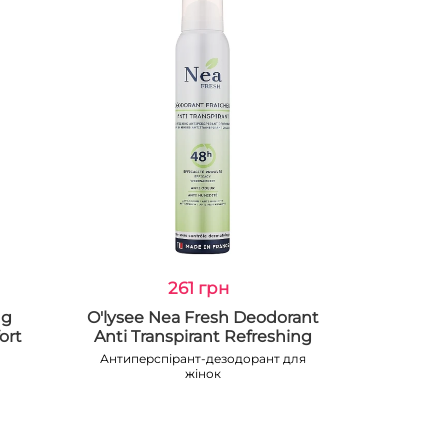
261 грн
ng
O'lysee Nea Fresh Deodorant
ort
Anti Transpirant Refreshing
Антиперспірант-дезодорант для
жінок