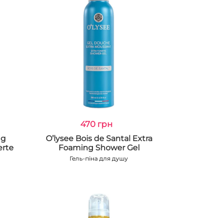
470 грн
ng
O’lysee Bois de Santal Extra
erte
Foaming Shower Gel
Гель-піна для душу