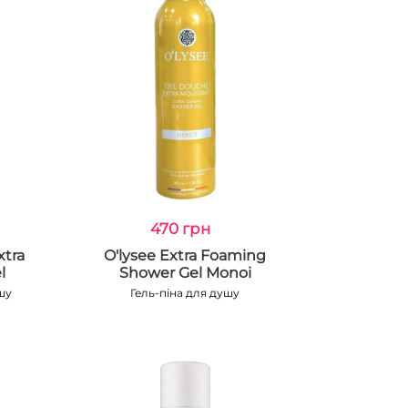
470 грн
xtra
O'lysee Extra Foaming
l
Shower Gel Monoi
шу
Гель-піна для душу