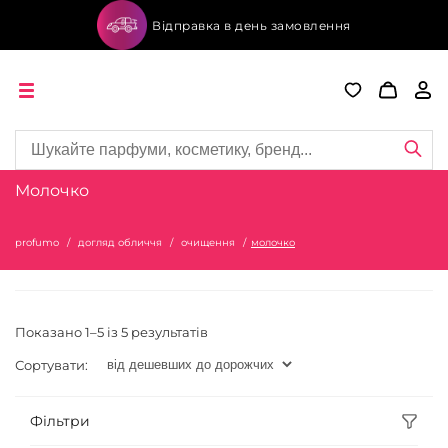
Відправка в день замовлення
Молочко
profumo
догляд обличчя
очищення
молочко
Показано 1–5 із 5 результатів
Сортувати:
Фільтри