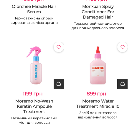
Olorchee Miracle Hair
Monxuan Spray
Serum
Conditioner For
Damaged Hair
Термозахисна спрей-
сироватка з олією аргани
Термоспрей-кондиціонер
для пошкодженого волосся
1199 грн
899 грн
Moremo No-Wash
Moremo Water
Keratin Ampoule
Treatment Miracle 10
Treatment
Засіб для миттєвого
відновлення волосся
Незмивний кератиновий
міст для волосся