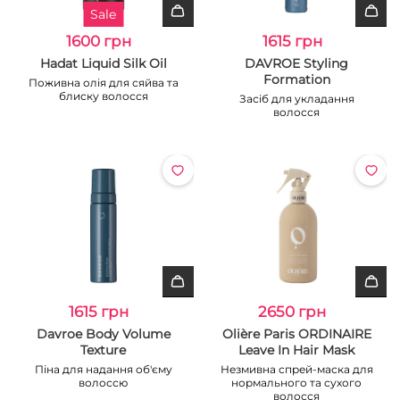
Sale
1600 грн
1615 грн
Hadat Liquid Silk Oil
DAVROE Styling
Formation
Поживна олія для сяйва та
блиску волосся
Засіб для укладання
волосся
1615 грн
2650 грн
Davroe Body Volume
Olière Paris ORDINAIRE
Texture
Leave In Hair Mask
Піна для надання об'єму
Незмивна спрей-маска для
волоссю
нормального та сухого
волосся