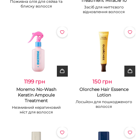
Treatment Miracle 10
Поживна олія для сяйва та
блиску волосся
Засіб для миттєвого
відновлення волосся
1199 грн
150 грн
Moremo No-Wash
Olorchee Hair Essence
Keratin Ampoule
Lotion
Treatment
Лосьйон для пошкодженого
волосся
Незмивний кератиновий
міст для волосся