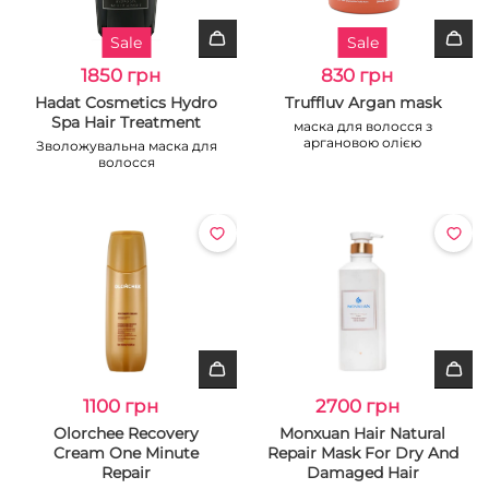
Sale
Sale
1850 грн
830 грн
Hadat Cosmetics Hydro
Truffluv Argan mask
Spa Hair Treatment
маска для волосся з
аргановою олією
Зволожувальна маска для
волосся
1100 грн
2700 грн
Olorchee Recovery
Monxuan Hair Natural
Cream One Minute
Repair Mask For Dry And
Repair
Damaged Hair