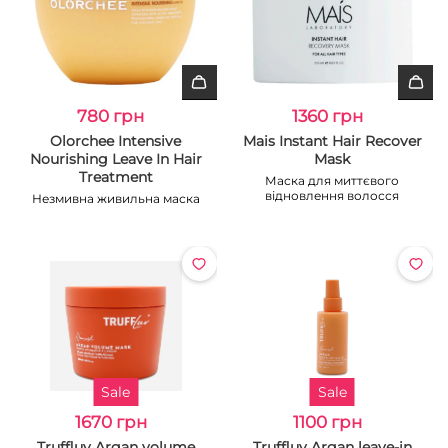
780 грн
1360 грн
Olorchee Intensive
Mais Instant Hair Recover
Nourishing Leave In Hair
Mask
Treatment
Маска для миттєвого
відновлення волосся
Незмивна живильна маска
Sale
Sale
1670 грн
1100 грн
Truffluv Argan volume
Truffluv Argan leave-in