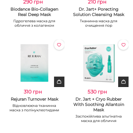
290 грн
210 грн
Biodance Bio-Collagen
Dr. Jart+ Porecting
Real Deep Mask
Solution Cleansing Mask
Гідрогелева маска для
Тканинна маска для
обличчя з колагеном
очищення пор
310 грн
530 грн
Rejuran Turnover Mask
Dr. Jart + Cryo Rubber
With Soothing Allantoin
Відновлююча тканинна
Mask
маска з полінуклеотидами
Заспокійлива альгінатна
маска для обличчя