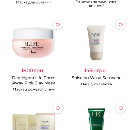
"Інтенсивне насичення
Маска для обличчя
киснем"
1800 грн
1450 грн
Dior Hydra Life Pores
Shiseido Waso Satocane
Away Pink Clay Mask
Очищуюча маска
Маска з рожевої глини