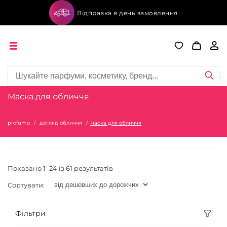
Відправка в день замовлення
Маска для обличчя
profumo
догляд обличчя
маска для обличчя
Показано 1–24 із 61 результатів
Сортувати:
Фільтри