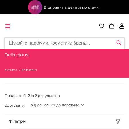
Відправка в день замовлення
Delhicious
profumo
delhicious
Показано 1–2 із 2 результатів
Сортувати:
Фільтри