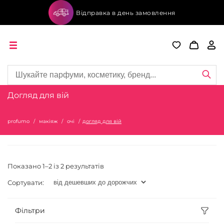
Відправка в день замовлення
Догляд для вій
profumo
макіяж
очі
догляд для вій
Показано 1–2 із 2 результатів
Сортувати:
Фільтри