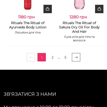
1180 грн
1280 грн
Rituals The Ritual of
Rituals The Ritual of
Ayurveda Body Lotion
Sakura Dry Oil For Body
And Hair
Лосьйон для тіла
Суха олія для тіла та
волосся
1
2
...
5
ЗВ'ЯЗАТИСЯ З НАМИ