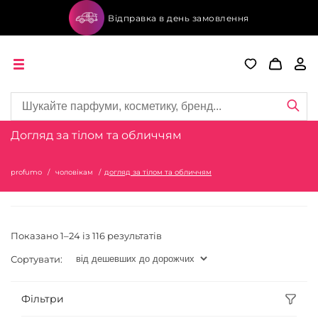
Відправка в день замовлення
Догляд за тілом та обличчям
profumo
чоловікам
догляд за тілом та обличчям
Показано 1–24 із 116 результатів
Сортувати:
Фільтри