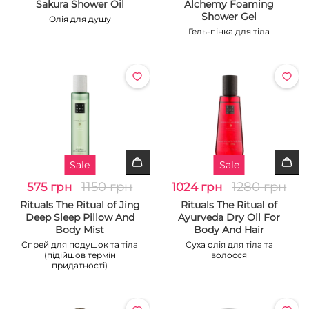
Sakura Shower Oil
Alchemy Foaming
Shower Gel
Олія для душу
Гель-пінка для тіла
Sale
Sale
1150 грн
1280 грн
575 грн
1024 грн
Rituals The Ritual of Jing
Rituals The Ritual of
Deep Sleep Pillow And
Ayurveda Dry Oil For
Body Mist
Body And Hair
Спрей для подушок та тіла
Суха олія для тіла та
(підійшов термін
волосся
придатності)