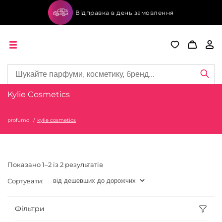
Відправка в день замовлення
Kylie Cosmetics
profumo
kylie cosmetics
Показано 1–2 із 2 результатів
Сортувати:
Фільтри