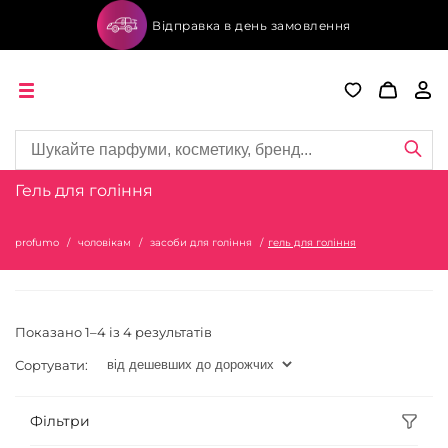
Відправка в день замовлення
Гель для гоління
profumo
чоловікам
засоби для гоління
гель для гоління
Показано 1–4 із 4 результатів
Сортувати:
Фільтри