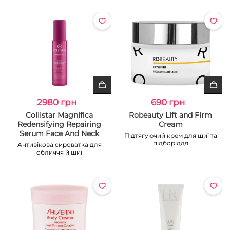
2980 грн
690 грн
Collistar Magnifica
Robeauty Lift and Firm
Redensifying Repairing
Cream
Serum Face And Neck
Підтягуючий крем для шиї та
підборіддя
Антивікова сироватка для
обличчя й шиї