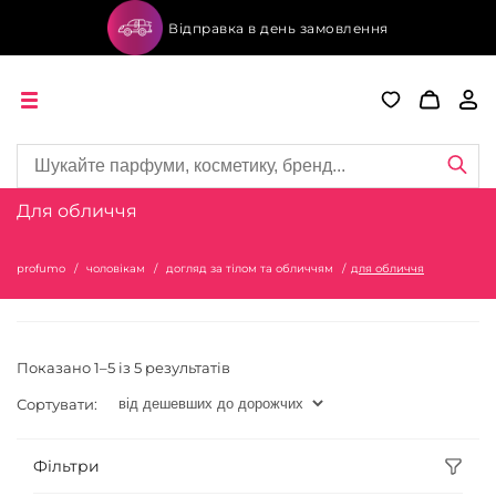
Відправка в день замовлення
Для обличчя
profumo
чоловікам
догляд за тілом та обличчям
для обличчя
Показано 1–5 із 5 результатів
Сортувати:
Фільтри