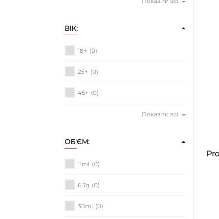
Показіти всі
ВІК:
18+
(0)
25+
(0)
45+
(0)
Показіти всі
ОБ'ЄМ:
Pro
11ml
(0)
6.7g
(0)
30ml
(0)