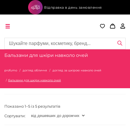
Відправка в день замовлення
Бальзами для шкіри навколо очей
profumo
догляд обличчя
догляд за шкірою навколо очей
бальзами для шкіри навколо очей
Показано 1–5 із 5 результатів
Сортувати: