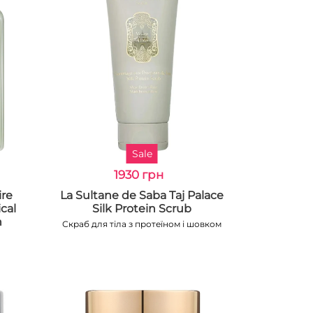
Sale
1930 грн
ire
La Sultane de Saba Taj Palace
cal
Silk Protein Scrub
h
Скраб для тіла з протеїном і шовком
й