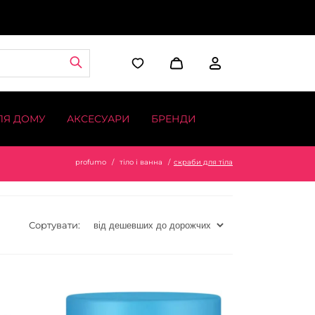
ЛЯ ДОМУ
АКСЕСУАРИ
БРЕНДИ
profumo
тіло і ванна
скраби для тіла
Сортувати: