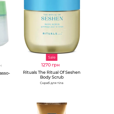
Sale
н
1270 грн
Rituals The Ritual Of Seshen
lasso-
Body Scrub
Скраб для тіла