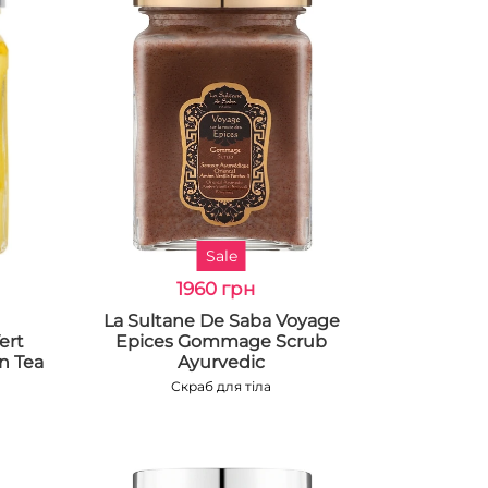
Sale
1960 грн
La Sultane De Saba Voyage
ert
Epices Gommage Scrub
n Tea
Ayurvedic
а
Скраб для тіла