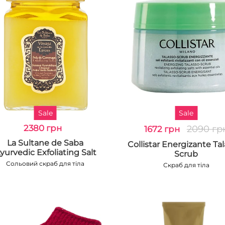
Sale
Sale
2380 грн
2090 гр
1672 грн
La Sultane de Saba
Collistar Energizante Ta
yurvedic Exfoliating Salt
Scrub
Сольовий скраб для тіла
Скраб для тіла