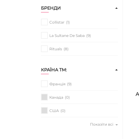
БРЕНДИ
Collistar
(1)
La Sultane De Saba
(9)
Rituals
(8)
КРАЇНА ТМ:
Франція
(9)
A
Канада
(0)
США
(0)
Показіти всі