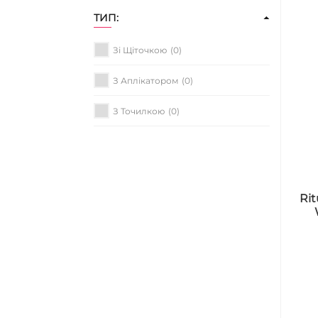
ТИП:
Зі Щіточкою
(0)
З Аплікатором
(0)
З Точилкою
(0)
Rit