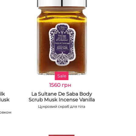
Sale
1560 грн
lk
La Sultane De Saba Body
Musk
Scrub Musk Incense Vanilla
Цукровий скраб для тіла
шовком