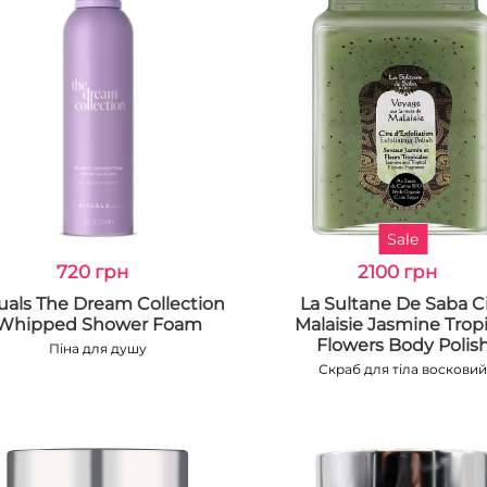
Sale
720 грн
2100 грн
uals The Dream Collection
La Sultane De Saba C
Whipped Shower Foam
Malaisie Jasmine Tropi
Flowers Body Polis
Піна для душу
Скраб для тіла воcкови