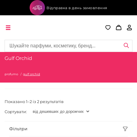
Відправка в день замовлення
Gulf Orchid
profumo
gulf orchid
Показано 1–2 із 2 результатів
Сортувати:
Фільтри