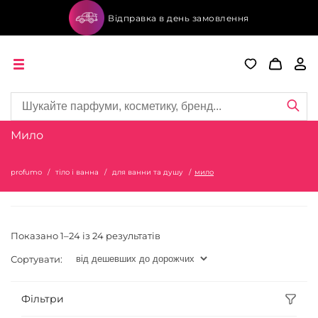
Відправка в день замовлення
Мило
profumo
тіло і ванна
для ванни та душу
мило
Показано 1–24 із 24 результатів
Сортувати:
Фільтри