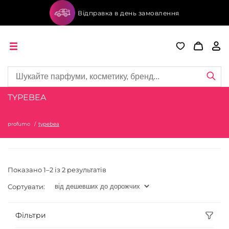
Відправка в день замовлення
TYPEBEA
profumo
typebea
Показано 1–2 із 2 результатів
Сортувати:
Фільтри