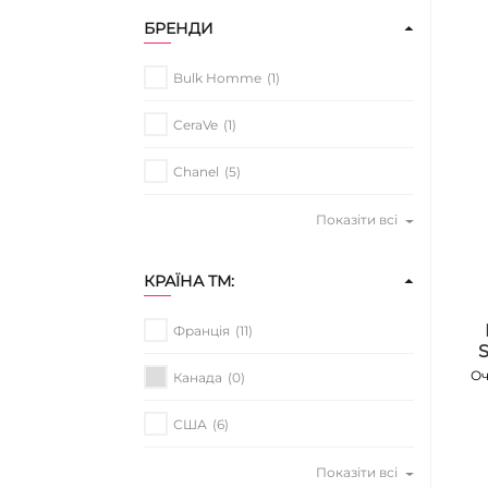
БРЕНДИ
Bulk Homme
(1)
CeraVe
(1)
Chanel
(5)
Показіти всі
КРАЇНА ТМ:
Франція
(11)
Оч
Канада
(0)
США
(6)
Показіти всі