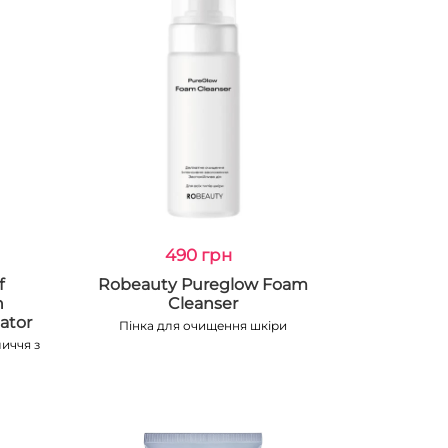
490 грн
f
Robeauty Pureglow Foam
n
Cleanser
ator
Пінка для очищення шкіри
иччя з