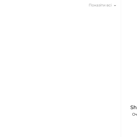
Показіти всі
Sh
Оч