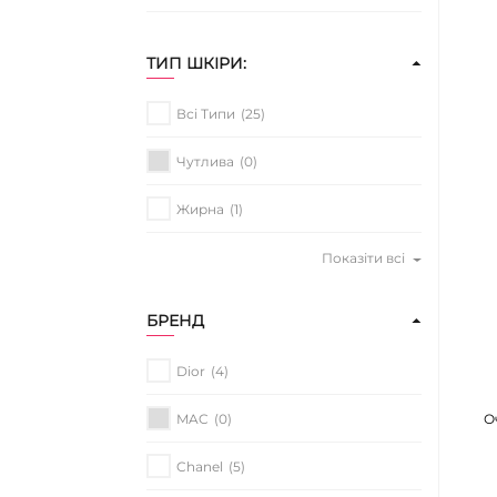
ТИП ШКІРИ:
Всі Типи
(25)
Чутлива
(0)
Жирна
(1)
Показіти всі
БРЕНД
Dior
(4)
MAC
(0)
О
Chanel
(5)