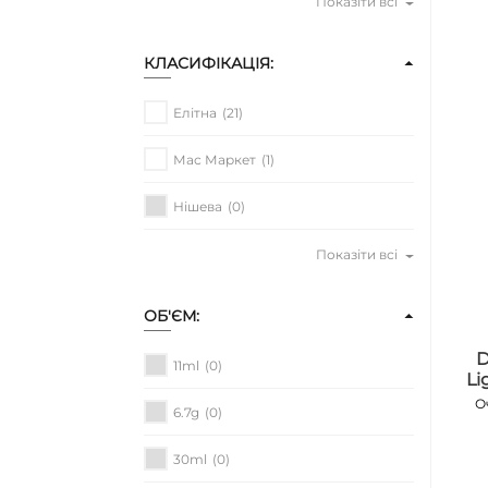
Показіти всі
КЛАСИФІКАЦІЯ:
Елітна
(21)
Мас Маркет
(1)
Нішева
(0)
Показіти всі
ОБ'ЄМ:
D
11ml
(0)
Li
О
6.7g
(0)
30ml
(0)