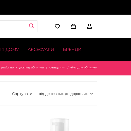
ЛЯ ДОМУ
АКСЕСУАРИ
БРЕНДИ
profumo
догляд обличчя
очищення
піна для обличчя
Сортувати: