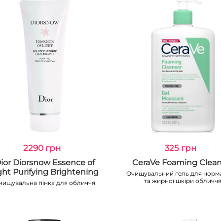
2290 грн
325 грн
ior Diorsnow Essence of
CeraVe Foaming Clean
ght Purifying Brightening
Очищувальний гель для норм
та жирної шкіри обличч
чищувальна пінка для обличчя