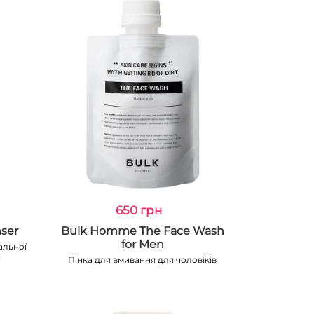
650 грн
ser
Bulk Homme The Face Wash
for Men
альної
я
Пінка для вмивання для чоловіків