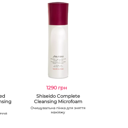
1290 грн
ced
Shiseido Complete
nsing
Cleansing Microfoam
Очищувальна пінка для зняття
макіяжу
иччя