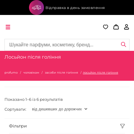
Відправка в день замовлення
Лосьйон після гоління
profumo
чоловікам
засоби після гоління
лосьйон після гоління
Показано 1–6 із 6 результатів
Сортувати:
Фільтри