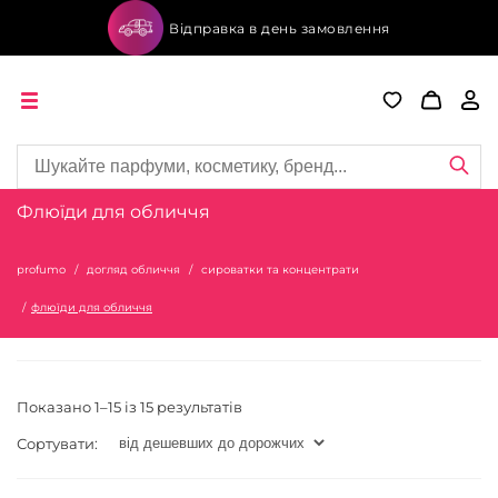
Відправка в день замовлення
Флюїди для обличчя
profumo
догляд обличчя
сироватки та концентрати
флюїди для обличчя
Показано 1–15 із 15 результатів
Сортувати: