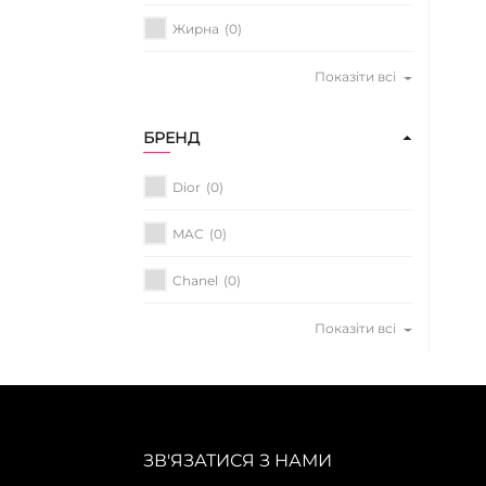
Жирна
(0)
Показіти всі
БРЕНД
Dior
(0)
MAC
(0)
Chanel
(0)
Показіти всі
ЗВ'ЯЗАТИСЯ З НАМИ