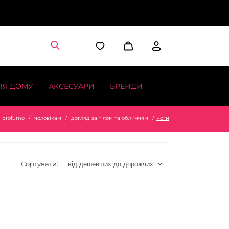
ЛЯ ДОМУ
АКСЕСУАРИ
БРЕНДИ
profumo
чоловікам
догляд за тілом та обличчям
ноги
Сортувати: