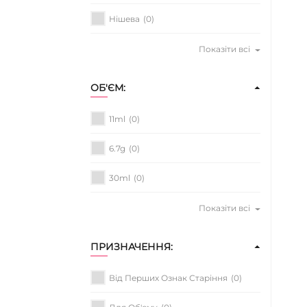
Нішева
(0)
Показіти всі
ОБ'ЄМ:
11ml
(0)
6.7g
(0)
30ml
(0)
Показіти всі
ПРИЗНАЧЕННЯ:
Від Перших Ознак Старіння
(0)