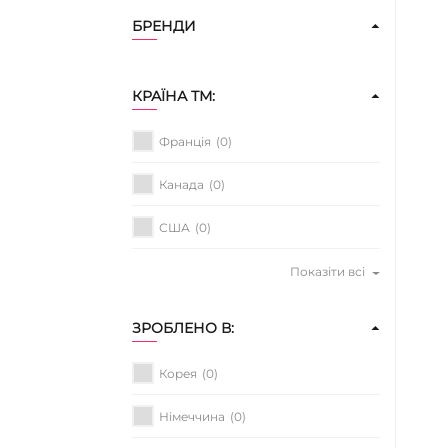
БРЕНДИ
КРАЇНА ТМ:
Франція
(0)
Канада
(0)
США
(0)
Показіти всі
ЗРОБЛЕНО В:
Корея
(0)
Німеччина
(0)