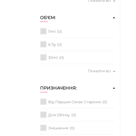
Показіти всі
ОБ'ЄМ:
11ml
(0)
6.7g
(0)
30ml
(0)
Показіти всі
ПРИЗНАЧЕННЯ:
Від Перших Ознак Старіння
(0)
Для Об'єму
(0)
Зміцнення
(0)