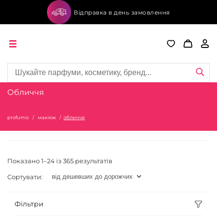
Відправка в день замовлення
Обличчя
profumo
макіяж
обличчя
Показано 1–24 із 365 результатів
Сортувати:
Фільтри