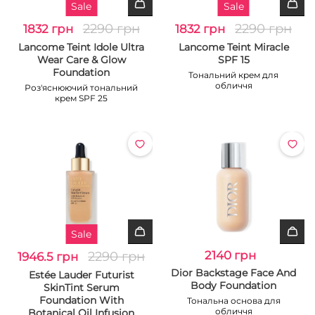
Sale
Sale
2290 грн
2290 грн
1832 грн
1832 грн
Lancome Teint Idole Ultra
Lancome Teint Miracle
Wear Care & Glow
SPF 15
Foundation
Тональний крем для
обличчя
Роз'яснюючий тональний
крем SPF 25
Sale
2290 грн
2140 грн
1946.5 грн
Dior Backstage Face And
Estée Lauder Futurist
Body Foundation
SkinTint Serum
Foundation With
Тональна основа для
обличчя
Botanical Oil Infusion