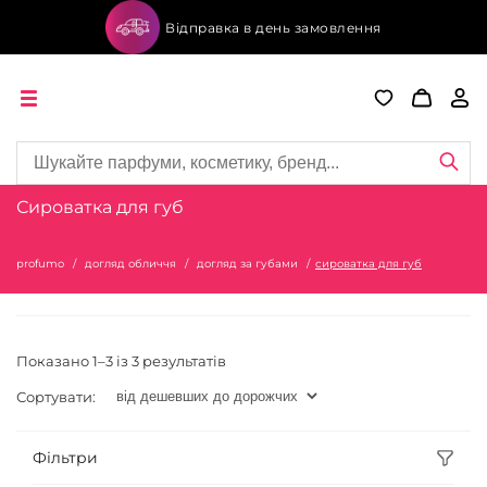
Відправка в день замовлення
Сироватка для губ
profumo
догляд обличчя
догляд за губами
сироватка для губ
Показано 1–3 із 3 результатів
Сортувати:
Фільтри