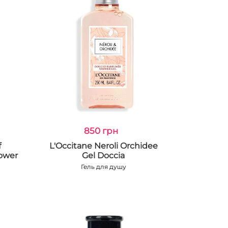
850 грн
f
L'Occitane Neroli Orchidee
ower
Gel Doccia
Гель для душу