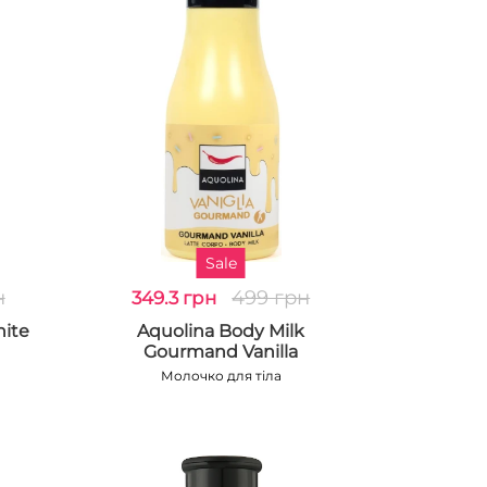
Sale
н
499 грн
349.3 грн
hite
Aquolina Body Milk
Gourmand Vanilla
Молочко для тіла