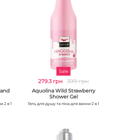
Sale
399 грн
279.3 грн
mand
Aquolina Wild Strawberry
Shower Gel
 2 в 1
Гель для душу та піна для ванни 2 в 1