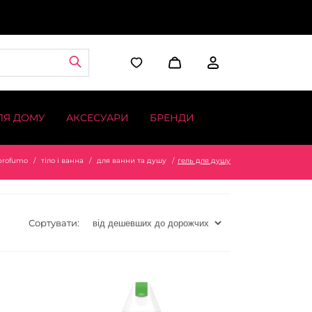
ЛЯ ДОМУ
АКСЕСУАРИ
БРЕНДИ
profumo
тіло і ванна
для ванни та душу
гель для душу
Сортувати: