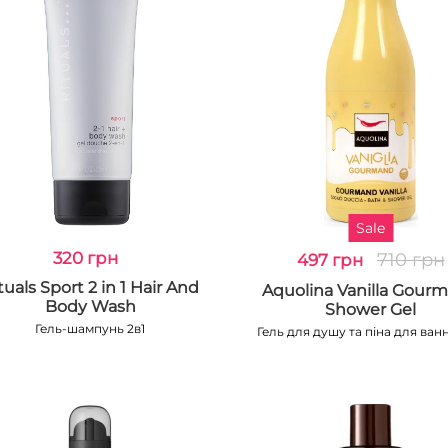
Sale
320 грн
710 грн
497 грн
tuals Sport 2 in 1 Hair And
Aquolina Vanilla Gour
Body Wash
Shower Gel
Гель-шампунь 2в1
Гель для душу та піна для ванни