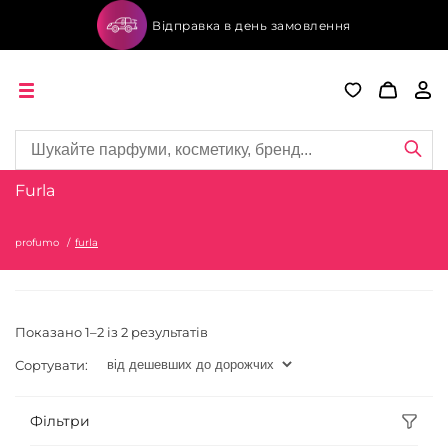
Відправка в день замовлення
Furla
profumo
furla
Показано 1–2 із 2 результатів
Сортувати:
Фільтри