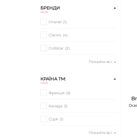
БРЕНДИ
Chanel
(1)
Clarins
(4)
Collistar
(2)
Показіти всі
КРАЇНА ТМ:
Франція
(6)
Br
Осві
Канада
(1)
США
(1)
Показіти всі