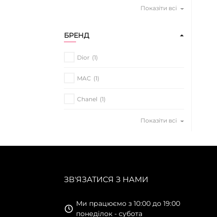
Показіти всі
БРЕНД
Dior
(1)
MAC
(1)
Chanel
(1)
Показіти всі
ЗВ'ЯЗАТИСЯ З НАМИ
Ми працюємо з 10:00 до 19:00
понеділок - субота