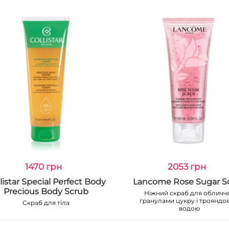
1470 грн
2053 грн
listar Special Perfect Body
Lancome Rose Sugar S
Precious Body Scrub
Ніжний скраб для обличчя
гранулами цукру і трояндо
Скраб для тіла
водою