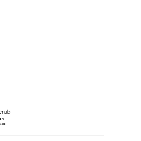
crub
 з
вою