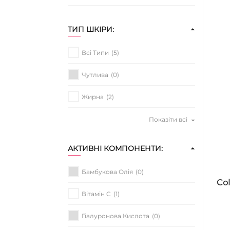
ТИП ШКІРИ:
Всі Типи
(5)
Чутлива
(0)
Жирна
(2)
Показіти всі
АКТИВНІ КОМПОНЕНТИ:
Бамбукова Олія
(0)
Col
Вітамін C
(1)
Гіалуронова Кислота
(0)