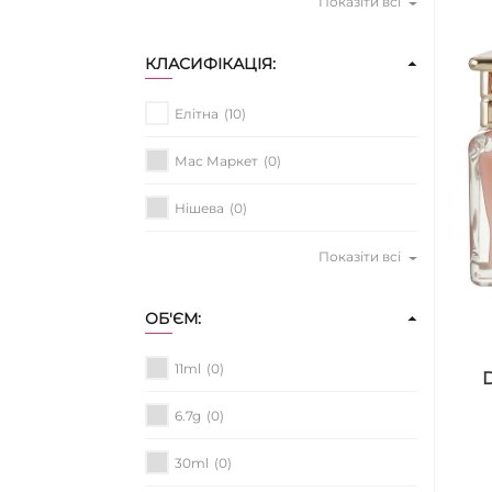
Показіти всі
КЛАСИФІКАЦІЯ:
Елітна
(10)
Мас Маркет
(0)
Нішева
(0)
Показіти всі
ОБ'ЄМ:
11ml
(0)
D
6.7g
(0)
30ml
(0)