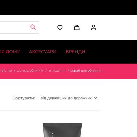
ЛЯ ДОМУ
АКСЕСУАРИ
БРЕНДИ
profumo
догляд обличчя
очищення
скраб для обличчя
Сортувати: