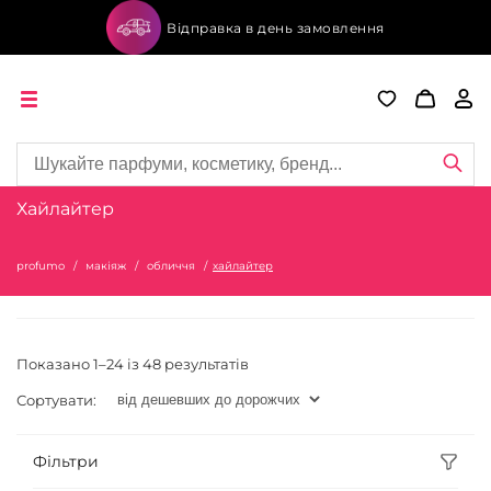
Відправка в день замовлення
Хайлайтер
profumo
макіяж
обличчя
хайлайтер
Показано 1–24 із 48 результатів
Сортувати:
Фільтри