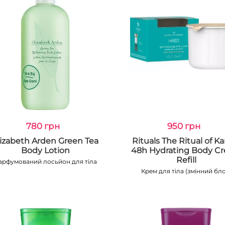
780 грн
950 грн
lizabeth Arden Green Tea
Rituals The Ritual of K
Body Lotion
48h Hydrating Body C
Refill
арфумований лосьйон для тіла
Крем для тіла (змінний бло