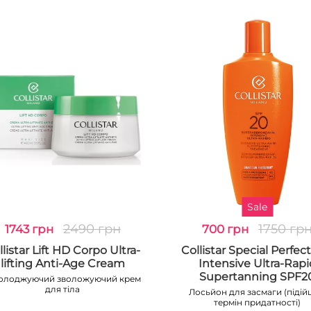
Sale
2490 грн
1750 гр
1743 грн
700 грн
llistar Lift HD Corpo Ultra-
Collistar Special Perfec
lifting Anti-Age Cream
Intensive Ultra-Rapi
Supertanning SPF2
олоджуючий зволожуючий крем
для тіла
Лосьйон для засмаги (піді
термін придатності)