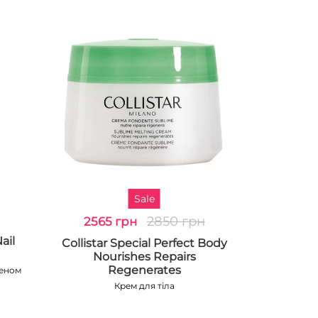
Sale
2850 грн
2565 грн
ail
Collistar Special Perfect Body
Nourishes Repairs
Regenerates
геном
Крем для тіла