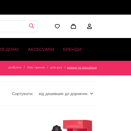
ЛЯ ДОМУ
АКСЕСУАРИ
БРЕНДИ
profumo
тіло і ванна
для рук
креми та лосьйони
Сортувати: