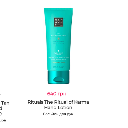
н
640 грн
Rituals The Ritual of Karma
t Tan
Hand Lotion
d
0
Лосьйон для рук
йшов