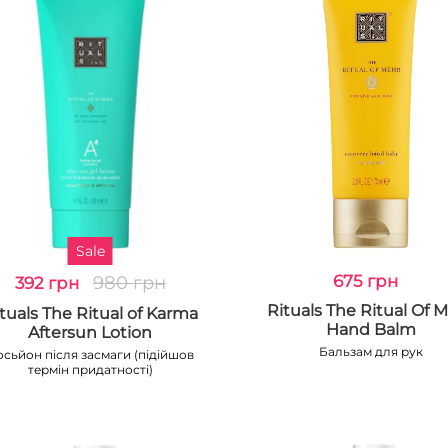
Sale
980 грн
675 грн
392 грн
Rituals The Ritual Of 
tuals The Ritual of Karma
Hand Balm
Aftersun Lotion
Бальзам для рук
осьйон після засмаги (підійшов
термін придатності)