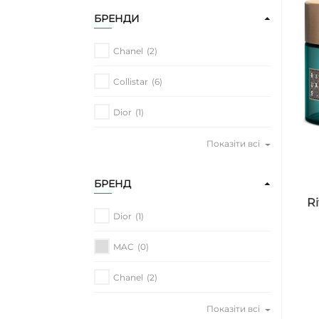
БРЕНДИ
Chanel
(2)
Collistar
(6)
Dior
(1)
Показіти всі
БРЕНД
Ri
Dior
(1)
MAC
(0)
Chanel
(2)
Показіти всі