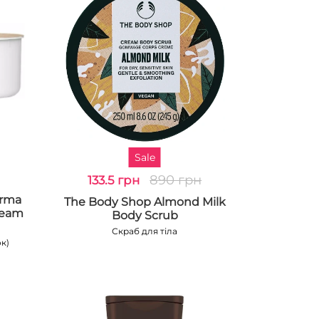
Sale
890 грн
133.5 грн
arma
The Body Shop Almond Milk
ream
Body Scrub
Скраб для тіла
к)