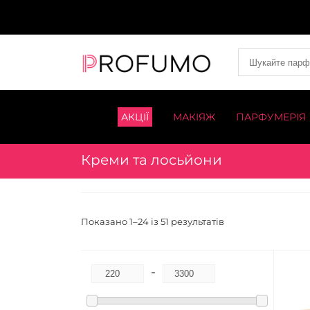
АКЦІЇ
МАКІЯЖ
ПАРФУМЕРІЯ
Креми та лосьйони
Показано 1–24 із 51 результатів
-