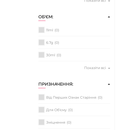
Показіти всі
ОБ'ЄМ:
11ml
(0)
6.7g
(0)
30ml
(0)
Показіти всі
ПРИЗНАЧЕННЯ:
Від Перших Ознак Старіння
(0)
Для Об'єму
(0)
Зміцнення
(0)