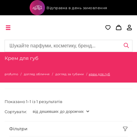
Відправка в день замовлення
Крем для губ
profumo
догляд обличчя
догляд за губами
крем для губ
Показано 1–1 із 1 результатів
Сортувати:
Фільтри