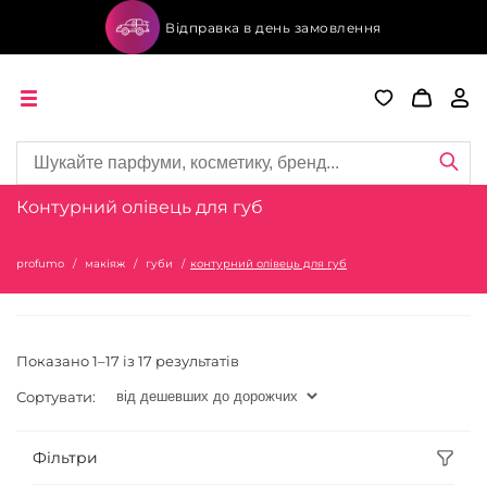
Відправка в день замовлення
Контурний олівець для губ
profumo
макіяж
губи
контурний олівець для губ
Показано 1–17 із 17 результатів
Сортувати:
Фільтри