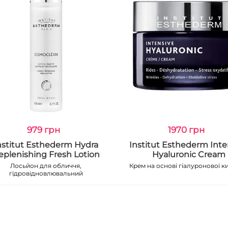
979 грн
1970 грн
nstitut Esthederm Hydra
Institut Esthederm Inte
eplenishing Fresh Lotion
Hyaluronic Cream
Лосьйон для обличчя,
Крем на основі гіалуронової к
гідровідновлювальний