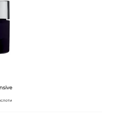
nsive
ислоти