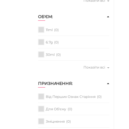
Показіти всі
ОБ'ЄМ:
11ml
(0)
6.7g
(0)
30ml
(0)
Показіти всі
ПРИЗНАЧЕННЯ:
Від Перших Ознак Старіння
(0)
Для Об'єму
(0)
Зміцнення
(0)