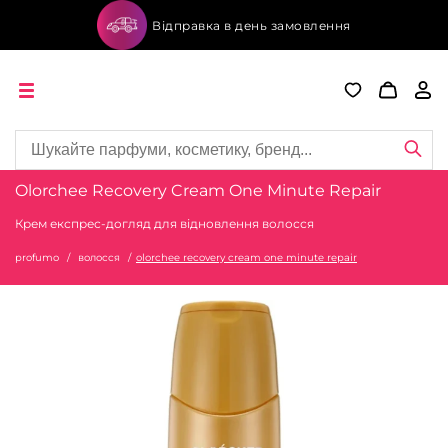
Відправка в день замовлення
Olorchee Recovery Cream One Minute Repair
Крем експрес-догляд для відновлення волосся
profumo
волосся
olorchee recovery cream one minute repair