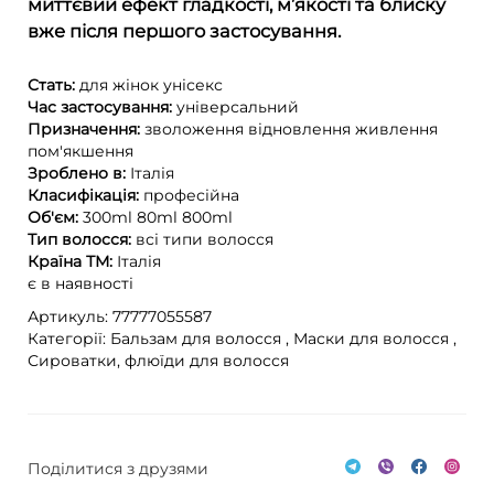
миттєвий ефект гладкості, м’якості та блиску
вже після першого застосування.
Стать:
для жінок
унісекс
Час застосування:
універсальний
Призначення:
зволоження
відновлення
живлення
пом'якшення
Зроблено в:
Італія
Класифікація:
професійна
Об'єм:
300ml
80ml
800ml
Тип волосся:
всі типи волосся
Країна ТМ:
Італія
є в наявності
Артикуль: 77777055587
Категорії:
Бальзам для волосся ,
Маски для волосся ,
Сироватки, флюїди для волосся
Поділитися з друзями