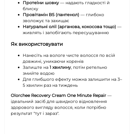
Протеїни шовку
— надають гладкості й
блиску
Провітамін B5 (пантенол)
— глибоко
зволожує та захищає
Натуральні олії (арганова, кокосова тощо)
—
живлять і запобігають пересушуванню
Як використовувати
Нанесіть на вологе чисте волосся по всій
довжині, уникаючи коренів
Залиште на
1 хвилину
, потім ретельно
змийте водою
Для глибшого ефекту можна залишити на 3–
5 хвилин раз на тиждень
Olorchee Recovery Cream One Minute Repair
—
ідеальний засіб для швидкого відновлення
здорового вигляду волосся, коли потрібно
результат "тут і зараз".