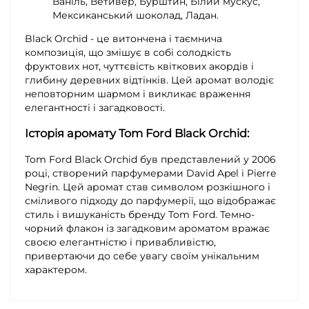
Ваніль, Ветивер, Бурштин, Білий мускус,
Мексиканський шоколад, Ладан.
Black Orchid - це витончена і таємнича
композиція, що змішує в собі солодкість
фруктових нот, чуттєвість квіткових акордів і
глибину деревних відтінків. Цей аромат володіє
неповторним шармом і викликає враження
елегантності і загадковості.
Історія аромату
Tom Ford Black Orchid
:
Tom Ford Black Orchid був представлений у 2006
році, створений парфумерами David Apel і Pierre
Negrin. Цей аромат став символом розкішного і
сміливого підходу до парфумерії, що відображає
стиль і вишуканість бренду Tom Ford. Темно-
чорний флакон із загадковим ароматом вражає
своєю елегантністю і привабливістю,
привертаючи до себе увагу своїм унікальним
характером.