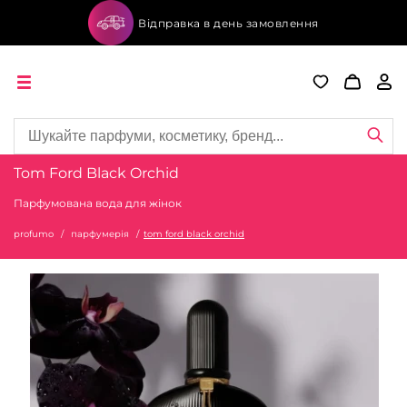
Відправка в день замовлення
Tom Ford Black Orchid
Парфумована вода для жінок
profumo
парфумерія
tom ford black orchid