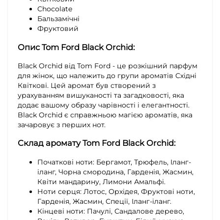
Chocolate
Бальзамічні
Фруктовий
Опис
Tom Ford Black Orchid
:
Black Orchid від Tom Ford - це розкішний парфум
для жінок, що належить до групи ароматів Східні
Квіткові. Цей аромат був створений з
урахуванням вишуканості та загадковості, яка
додає вашому образу чарівності і елегантності.
Black Orchid є справжньою магією ароматів, яка
зачаровує з перших нот.
Склад аромату
Tom Ford Black Orchid
:
Початкові ноти:
Бергамот, Трюфель, Іланг-
іланг, Чорна смородина, Гарденія, Жасмин,
Квіти мандарину, Лимони Амальфі.
Ноти серця:
Лотос, Орхідея, Фруктові ноти,
Гарденія, Жасмин, Спеції, Іланг-іланг.
Кінцеві ноти:
Пачулі, Сандалове дерево,