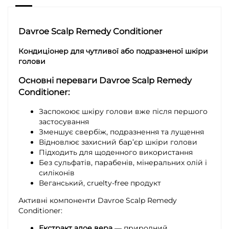
Davroe Scalp Remedy Conditioner
Кондиціонер для чутливої або подразненої шкіри
голови
Основні переваги
Davroe Scalp Remedy
Conditioner
:
Заспокоює шкіру голови вже після першого
застосування
Зменшує свербіж, подразнення та лущення
Відновлює захисний бар’єр шкіри голови
Підходить для щоденного використання
Без сульфатів, парабенів, мінеральних олій і
силіконів
Веганський, cruelty-free продукт
Активні компоненти Davroe Scalp Remedy
Conditioner:
Екстракт алое вера
— природний