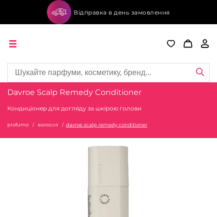
Відправка в день замовлення
Davroe Scalp Remedy Conditioner
Кондиціонер для догляду за шкірою голови
profumo
волосся
davroe scalp remedy conditioner