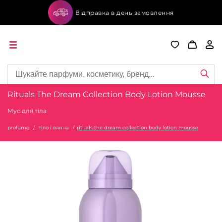
Відправка в день замовлення
Rituals The Dream Collection Body Lotion Mousse
Мус для тіла
profumo
тіло і ванна
rituals the dream collection body lotion mousse