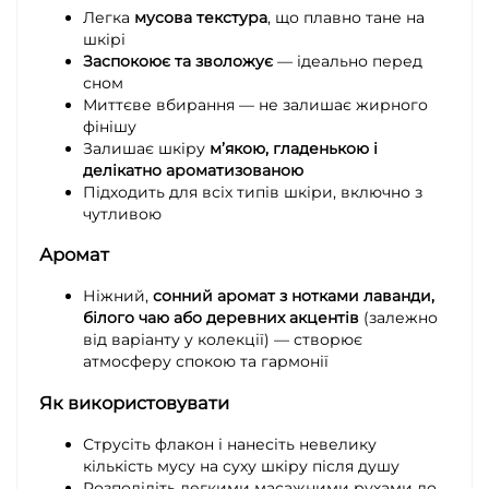
Легка
мусова текстура
, що плавно тане на
шкірі
Заспокоює та зволожує
— ідеально перед
сном
Миттєве вбирання — не залишає жирного
фінішу
Залишає шкіру
м’якою, гладенькою і
делікатно ароматизованою
Підходить для всіх типів шкіри, включно з
чутливою
Аромат
Ніжний,
сонний аромат з нотками лаванди,
білого чаю або деревних акцентів
(залежно
від варіанту у колекції) — створює
атмосферу спокою та гармонії
Як використовувати
Струсіть флакон і нанесіть невелику
кількість мусу на суху шкіру після душу
Розподіліть легкими масажними рухами до