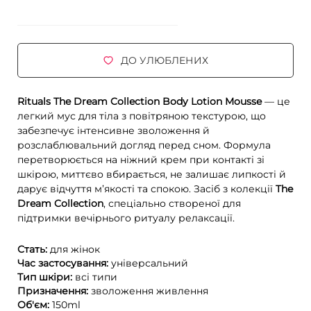
ДО УЛЮБЛЕНИХ
Rituals The Dream Collection Body Lotion Mousse
— це
легкий мус для тіла з повітряною текстурою, що
забезпечує інтенсивне зволоження й
розслаблювальний догляд перед сном. Формула
перетворюється на ніжний крем при контакті зі
шкірою, миттєво вбирається, не залишає липкості й
дарує відчуття м’якості та спокою. Засіб з колекції
The
Dream Collection
, спеціально створеної для
підтримки вечірнього ритуалу релаксації.
Стать:
для жінок
Час застосування:
універсальний
Тип шкіри:
всі типи
Призначення:
зволоження
живлення
Об'єм:
150ml