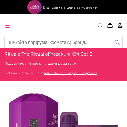
Відправка в день замовлення
Rituals The Ritual of Yozakura Gift Set S
Подарунковий набір по догляду за тілом
profumo
тіло і ванна
rituals the ritual of yozakura gift set s