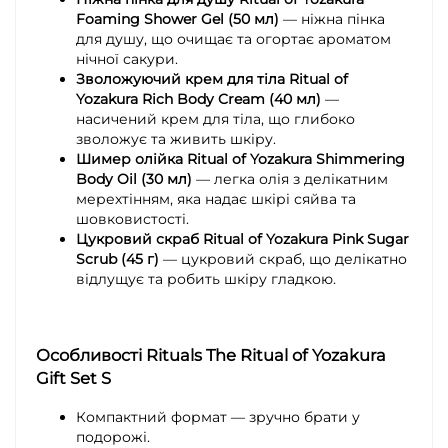
Foaming Shower Gel (50 мл)
— ніжна пінка
для душу, що очищає та огортає ароматом
нічної сакури.
Зволожуючий крем для тіла Ritual of
Yozakura Rich Body Cream (40 мл)
—
насичений крем для тіла, що глибоко
зволожує та живить шкіру.
Шимер олійка Ritual of Yozakura Shimmering
Body Oil (30 мл)
— легка олія з делікатним
мерехтінням, яка надає шкірі сяйва та
шовковистості.
Цукровий скраб Ritual of Yozakura Pink Sugar
Scrub (45 г)
— цукровий скраб, що делікатно
відлущує та робить шкіру гладкою.
Особливості Rituals The Ritual of Yozakura
Gift Set S
Компактний формат — зручно брати у
подорожі.