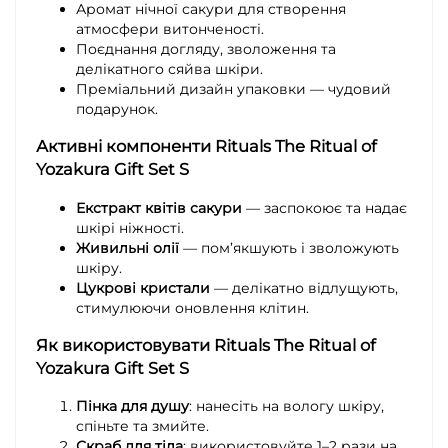
Аромат нічної сакури для створення
атмосфери витонченості.
Поєднання догляду, зволоження та
делікатного сяйва шкіри.
Преміальний дизайн упаковки — чудовий
подарунок.
Активні компоненти Rituals The Ritual of
Yozakura Gift Set S
Екстракт квітів сакури
— заспокоює та надає
шкірі ніжності.
Живильні олії
— пом’якшують і зволожують
шкіру.
Цукрові кристали
— делікатно відлущують,
стимулюючи оновлення клітин.
Як використовувати Rituals The Ritual of
Yozakura Gift Set S
Пінка для душу
: нанесіть на вологу шкіру,
спіньте та змийте.
Скраб для тіла
: використовуйте 1–2 рази на