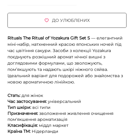
ДО УЛЮБЛЕНИХ
Rituals The Ritual of Yozakura Gift Set S
— елегантний
міні-набір, натхненний красою японських ночей під
час цвітіння сакури. Засоби з колекції Yozakura
поєднують розкішний аромат нічної вишні з
доглядовими формулами, що зволожують,
пом’якшують та надають шкірі ніжного сяйва.
Ідеальний варіант для подорожей або знайомства з
новою ароматичною лінійкою.
Стать:
для жінок
Час застосування:
універсальний
Тип шкіри:
всі типи
Призначення:
зволоження
живлення
очищення
пом'якшення
ароматизація
Класифікація:
міддл маркет
Країна ТМ:
Нідерланди