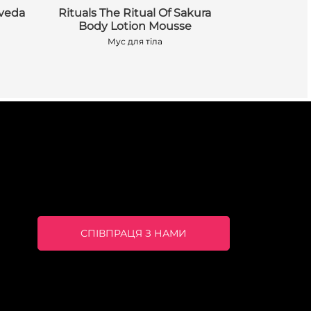
rveda
Rituals The Ritual Of Sakura
Rituals S
Body Lotion Mousse
Гель-
Мус для тіла
СПІВПРАЦЯ З НАМИ