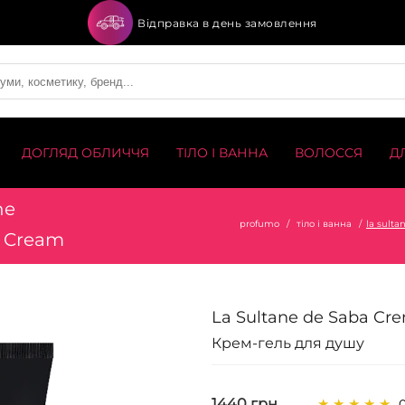
Відправка в день замовлення
ДОГЛЯД ОБЛИЧЧЯ
ТІЛО І ВАННА
ВОЛОССЯ
Д
he
profumo
тіло і ванна
la sulta
r Cream
La Sultane de Saba Cr
Крем-гель для душу
1440 грн