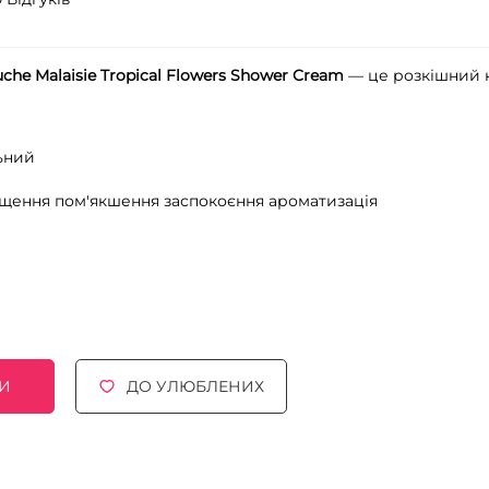
che Malaisie Tropical Flowers Shower Cream
— це розкішний к
ьний
ищення
пом'якшення
заспокоєння
ароматизація
И
ДО УЛЮБЛЕНИХ