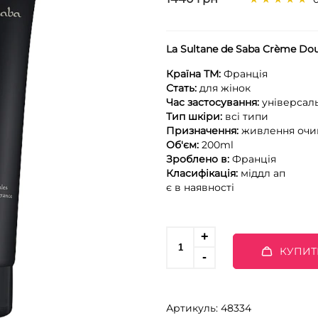
La Sultane de Saba Crème Dou
Країна ТМ:
Франція
Стать:
для жінок
Час застосування:
універсал
Тип шкіри:
всі типи
Призначення:
живлення
оч
Об'єм:
200ml
Зроблено в:
Франція
Класифікація:
міддл ап
є в наявності
КУПИТ
Артикуль: 48334