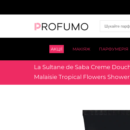
АКЦІЇ
МАКІЯЖ
ПАРФУМЕРІЯ
La Sultane de Saba Creme Douc
Malaisie Tropical Flowers Showe