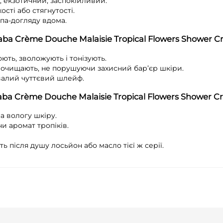
, екзотичний, заспокійливий.
сті або стягнутості.
па-догляду вдома.
aba Crème Douche Malaisie Tropical Flowers Shower 
юють, зволожують і тонізують.
 очищають, не порушуючи захисний бар’єр шкіри.
валий чуттєвий шлейф.
aba Crème Douche Malaisie Tropical Flowers Shower 
а вологу шкіру.
и аромат тропіків.
 після душу лосьйон або масло тієї ж серії.