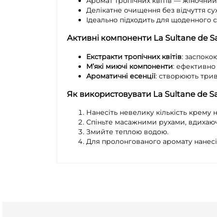
Аромат тропічних квітів — жіночний
Делікатне очищення без відчуття сухо
Ідеально підходить для щоденного с
Активні компоненти La Sultane de S
Екстракти тропічних квітів
: заспоко
М’які миючі компоненти
: ефективно
Ароматичні есенції
: створюють три
Як використовувати La Sultane de S
Нанесіть невелику кількість крему н
Спіньте масажними рухами, вдихаюч
Змийте теплою водою.
Для пролонгованого аромату нанесіть