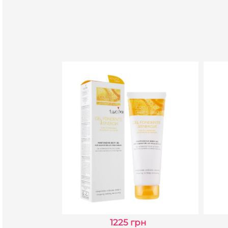
н
1225 грн