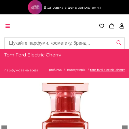
Відправка в день замовлення
Tom Ford Electric Cherry
парфумована вода
profumo
парфумерія
tom ford electric cherry