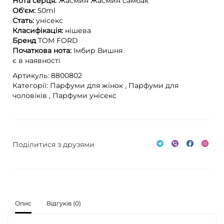
Нота серця:
Жасмин
Жасмин самбак
Об'єм:
50ml
Стать:
унісекс
Класифікація:
нішева
Бренд
TOM FORD
Початкова нота:
Імбир
Вишня
є в наявності
Артикуль: 8800802
Категорії:
Парфуми для жінок ,
Парфуми для
чоловіків ,
Парфуми унісекс
Поділитися з друзями
Опис
Відгуків (0)