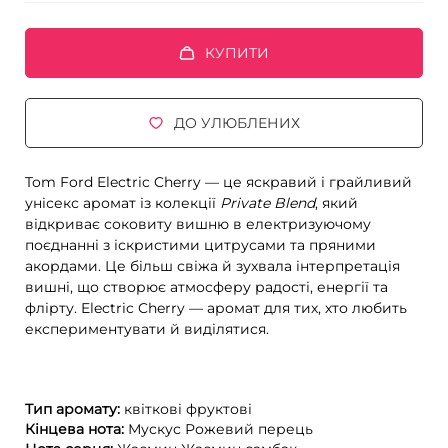
КУПИТИ
ДО УЛЮБЛЕНИХ
Tom Ford Electric Cherry — це яскравий і грайливий
унісекс аромат із колекції
Private Blend
, який
відкриває соковиту вишню в електризуючому
поєднанні з іскристими цитрусами та пряними
акордами. Це більш свіжа й зухвала інтерпретація
вишні, що створює атмосферу радості, енергії та
флірту. Electric Cherry — аромат для тих, хто любить
експериментувати й виділятися.
Тип аромату:
квіткові
фруктові
Кінцева нота:
Мускус
Рожевий перець