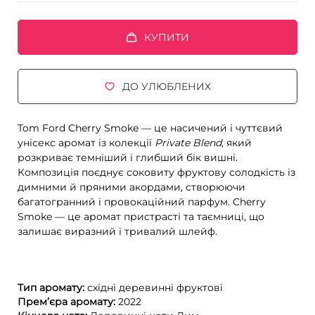
КУПИТИ
ДО УЛЮБЛЕНИХ
Tom Ford Cherry Smoke — це насичений і чуттєвий
унісекс аромат із колекції
Private Blend
, який
розкриває темніший і глибший бік вишні.
Композиція поєднує соковиту фруктову солодкість із
димними й пряними акордами, створюючи
багатогранний і провокаційний парфум. Cherry
Smoke — це аромат пристрасті та таємниці, що
залишає виразний і тривалий шлейф.
Тип аромату:
східні
деревинні
фруктові
Прем’єра аромату:
2022