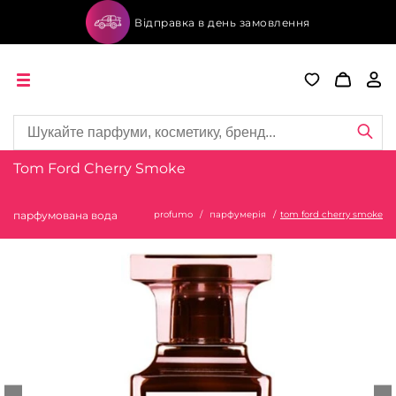
Відправка в день замовлення
Tom Ford Cherry Smoke
парфумована вода
profumo
парфумерія
tom ford cherry smoke