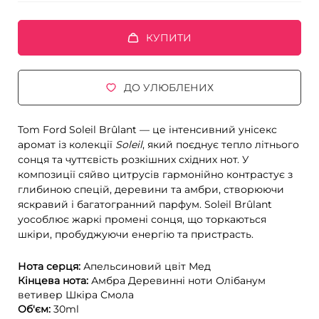
КУПИТИ
ДО УЛЮБЛЕНИХ
Tom Ford Soleil Brûlant — це інтенсивний унісекс
аромат із колекції
Soleil
, який поєднує тепло літнього
сонця та чуттєвість розкішних східних нот. У
композиції сяйво цитрусів гармонійно контрастує з
глибиною спецій, деревини та амбри, створюючи
яскравий і багатогранний парфум. Soleil Brûlant
уособлює жаркі промені сонця, що торкаються
шкіри, пробуджуючи енергію та пристрасть.
Нота серця:
Апельсиновий цвіт
Мед
Кінцева нота:
Амбра
Деревинні ноти
Олібанум
ветивер
Шкіра
Смола
Об'єм:
30ml