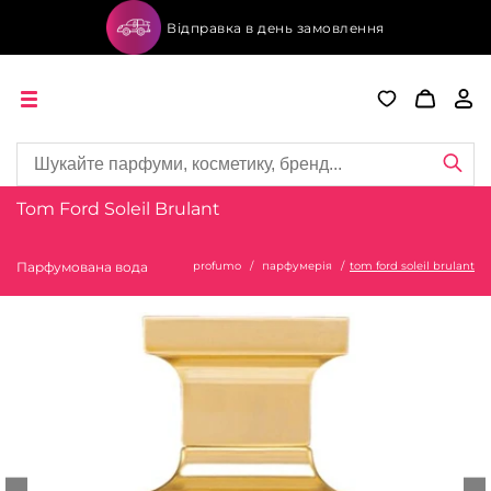
Відправка в день замовлення
Tom Ford Soleil Brulant
Парфумована вода
profumo
парфумерія
tom ford soleil brulant