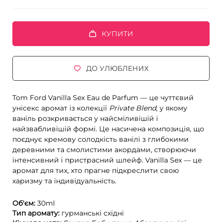
КУПИТИ
ДО УЛЮБЛЕНИХ
Tom Ford Vanilla Sex Eau de Parfum — це чуттєвий
унісекс аромат із колекції
Private Blend
, у якому
ваніль розкривається у найсміливішій і
найзвабливішій формі. Це насичена композиція, що
поєднує кремову солодкість ванілі з глибокими
деревними та смолистими акордами, створюючи
інтенсивний і пристрасний шлейф. Vanilla Sex — це
аромат для тих, хто прагне підкреслити свою
харизму та індивідуальність.
Об'єм:
30ml
Тип аромату:
гурманські
східні