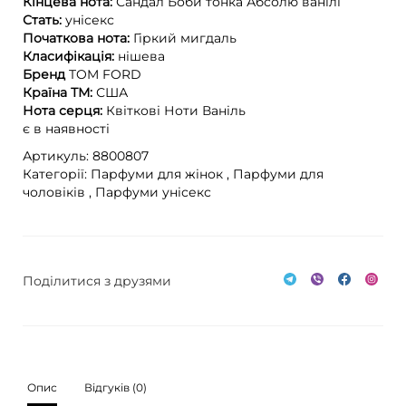
Кінцева нота:
Сандал
Боби тонка
Абсолю ванілі
Стать:
унісекс
Початкова нота:
Гіркий мигдаль
Класифікація:
нішева
Бренд
TOM FORD
Країна ТМ:
США
Нота серця:
Квіткові Ноти
Ваніль
є в наявності
Артикуль: 8800807
Категорії:
Парфуми для жінок ,
Парфуми для
чоловіків ,
Парфуми унісекс
Поділитися з друзями
Опис
Відгуків (0)