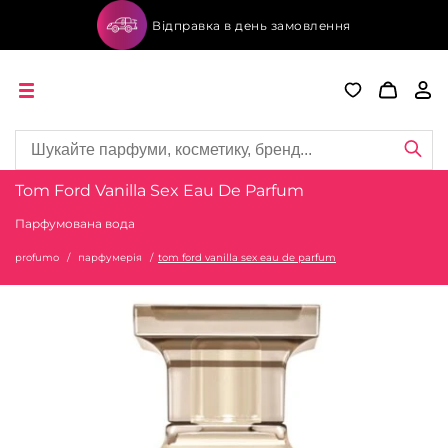
Відправка в день замовлення
Tom Ford Vanilla Sex Eau De Parfum
Парфумована вода
profumo
парфумерія
tom ford vanilla sex eau de parfum