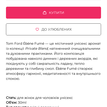
КУПИТИ
ДО УЛЮБЛЕНИХ
Tom Ford Ébène Fumé — це містичний унісекс аромат
із колекції
Private Blend
, натхненний очищувальними
та духовними практиками. Його композиція
побудована навколо димних і деревних акордів, які
поєднують у собі сакральність ладану, тепло
деревини та глибину смол. Ébène Fumé створює
атмосферу гармонії, медитативності та внутрішнього
спокою.
Стать:
для жінок
для чоловіків
унісекс
Об'єм:
30ml