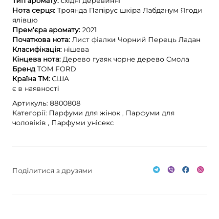
Тип аромату:
східні
деревинні
Нота серця:
Троянда
Папірус
шкіра
Лабданум
Ягоди
ялівцю
Прем’єра аромату:
2021
Початкова нота:
Лист фіалки
Чорний Перець
Ладан
Класифікація:
нішева
Кінцева нота:
Дерево гуаяк
чорне дерево
Смола
Бренд
TOM FORD
Країна ТМ:
США
є в наявності
Артикуль: 8800808
Категорії:
Парфуми для жінок ,
Парфуми для
чоловіків ,
Парфуми унісекс
Поділитися з друзями