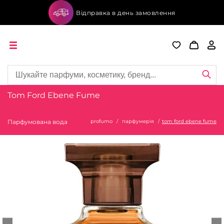
Відправка в день замовлення
Tom Ford Ebene Fume
Парфумована вода
profumo
парфумерія
tom ford ebene fume