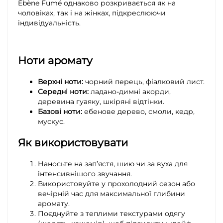
Ébène Fumé однаково розкривається як на
чоловіках, так і на жінках, підкреслюючи
індивідуальність.
Ноти аромату
Верхні ноти:
чорний перець, фіалковий лист.
Середні ноти:
ладано-димні акорди,
деревина гуаяку, шкіряні відтінки.
Базові ноти:
ебенове дерево, смоли, кедр,
мускус.
Як використовувати
Наносьте на зап’ястя, шию чи за вуха для
інтенсивнішого звучання.
Використовуйте у прохолодний сезон або
вечірній час для максимальної глибини
аромату.
Поєднуйте з теплими текстурами одягу