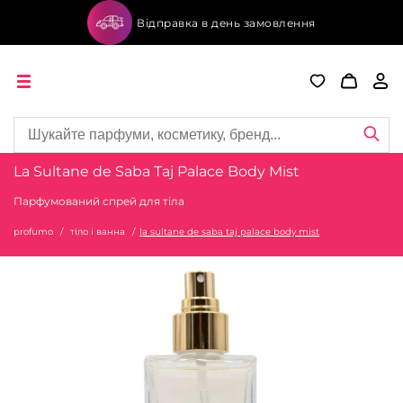
Відправка в день замовлення
La Sultane de Saba Taj Palace Body Mist
Парфумований спрей для тіла
profumo
тіло і ванна
la sultane de saba taj palace body mist